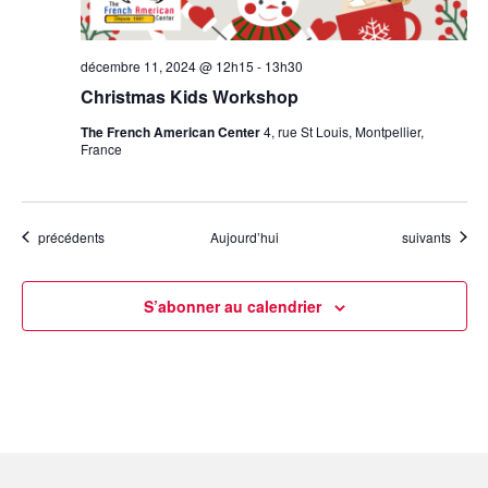
décembre 11, 2024 @ 12h15
-
13h30
Christmas Kids Workshop
The French American Center
4, rue St Louis, Montpellier,
France
Évènements
Évènements
précédents
Aujourd’hui
suivants
S’abonner au calendrier