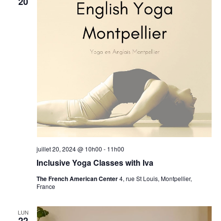
de
20
vues
Évèn
juillet 20, 2024 @ 10h00
-
11h00
Inclusive Yoga Classes with Iva
The French American Center
4, rue St Louis, Montpellier,
France
LUN
22