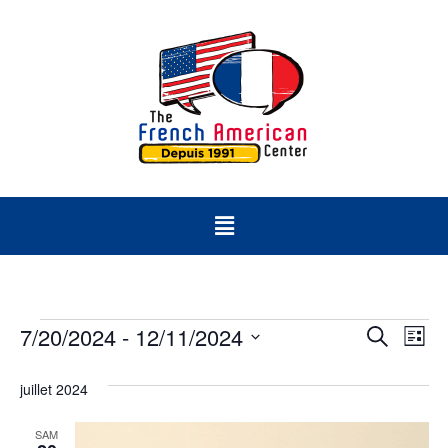
Rech
Na
7/20/2024
 - 
12/11/2024
Recherch
Liste
Sélectionnez
d
et
une
juillet 2024
date.
vu
navig
Év
SAM