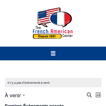
Il n’y a pas d’évènements à venir.
Rech
Na
À venir
Recherch
Liste
Sélectionnez
d
et
une
Derniers Évènements passés