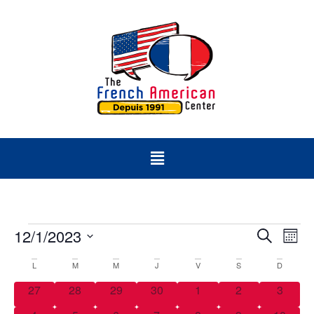
Rech
Na
12/1/2023
Recherch
Mois
Sélectionnez
d
et
une
Calendrier
L
M
M
J
V
S
D
date.
vu
navig
0 évènements
0 évènements
0 évènements
0 évènements
0 évènements
0 évènements
0 évèn
de
27
28
29
30
1
2
3
Év