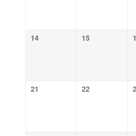
0
0
14
15
évènement,
évènement,
0
0
21
22
évènement,
évènement,