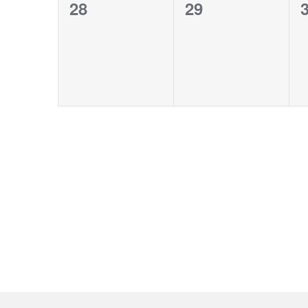
0
0
28
29
évènement,
évènement,