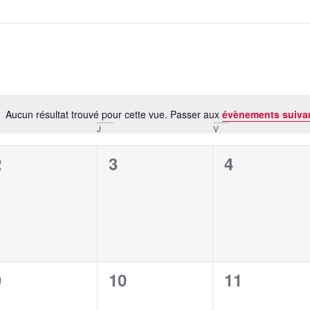
Aucun résultat trouvé pour cette vue. Passer aux
évènements suiva
Notice
J
V
0
0
0
2
3
4
évènement,
évènement,
évènement
0
0
0
9
10
11
évènement,
évènement,
évènement