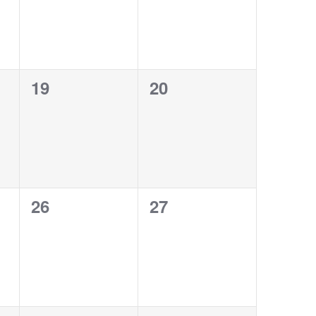
0
0
19
20
,
évènement,
évènement,
0
0
26
27
,
évènement,
évènement,