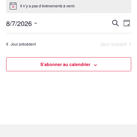
Il n’y a pas d’évènements à venir.
Notice
Rech
Na
8/7/2026
Recherch
Jour
Sélectionnez
d
et
une
date.
vu
Jour suivant
navig
Jour précédent
Év
de
S’abonner au calendrier
vues
Évèn