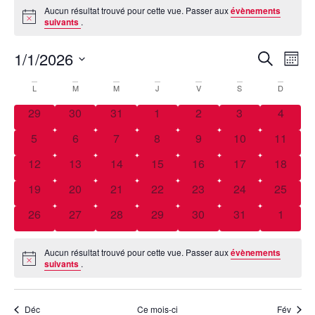
Aucun résultat trouvé pour cette vue. Passer aux
évènements
Notice
suivants
.
Rech
Na
1/1/2026
Recherch
Mois
Sélectionnez
d
et
une
Calendrier
L
M
M
J
V
S
D
date.
vu
navig
0 évènements
0 évènements
0 évènements
0 évènements
0 évènements
0 évènements
0 évèn
de
29
30
31
1
2
3
4
Év
de
0 évènements
0 évènements
0 évènements
0 évènements
0 évènements
0 évènements
0 évène
5
6
7
8
9
10
11
Évènements
vues
0 évènements
0 évènements
0 évènements
0 évènements
0 évènements
0 évènements
0 évène
12
13
14
15
16
17
18
Évèn
0 évènements
0 évènements
0 évènements
0 évènements
0 évènements
0 évènements
0 évène
19
20
21
22
23
24
25
0 évènements
0 évènements
0 évènements
0 évènements
0 évènements
0 évènements
0 évèn
26
27
28
29
30
31
1
Aucun résultat trouvé pour cette vue. Passer aux
évènements
Notice
suivants
.
Déc
Ce mois-ci
Fév