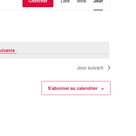
Chercher
Liste
Mois
Jour
de
vues
Évènement
uivants
.
Jour suivant
S’abonner au calendrier