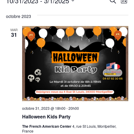
Rech
Na
10/31/2023
 - 
3/1/2025
Recherch
Liste
Sélectionnez
d
et
une
octobre 2023
date.
vu
navig
Év
MAR
de
31
vues
Évèn
octobre 31, 2023 @ 18h00
-
20h00
Halloween Kids Party
The French American Center
4, rue St Louis, Montpellier,
France